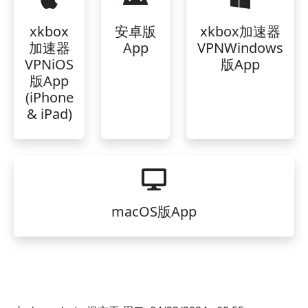
xkbox
安卓版
xkbox加速器
加速器
App
VPNWindows
VPNiOS
版App
版App
(iPhone
& iPad)
macOS版App