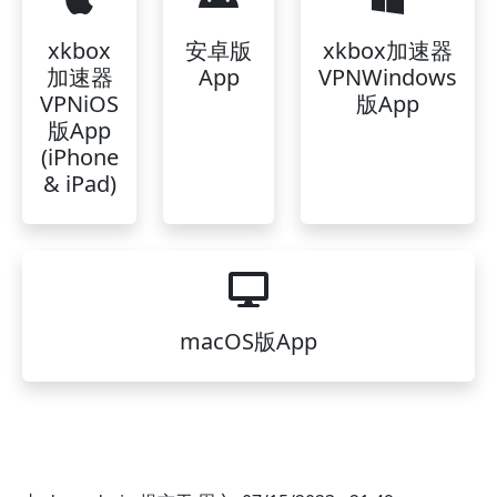
xkbox
安卓版
xkbox加速器
加速器
App
VPNWindows
VPNiOS
版App
版App
(iPhone
& iPad)
macOS版App