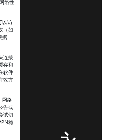
体网络性
可以访
议（如
根据
决连接
缓存和
在软件
有效方
、网络
公告或
尝试切
PN稳