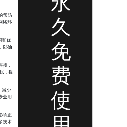
永
的预防
久
网络环
免
洞和优
，以确
费
连接，
干扰，提
使
，减少
专业用
用
影响正
多技术