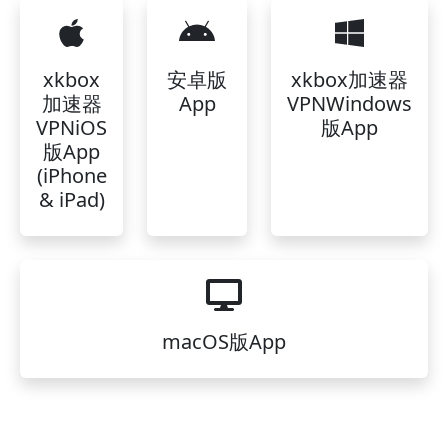
xkbox
安卓版
xkbox加速器
加速器
App
VPNWindows
VPNiOS
版App
版App
(iPhone
& iPad)
macOS版App